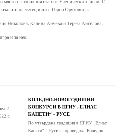
о място на зоналния етап от Ученическите игри. С
 началото на месец юни в Горна Оряховица.
айя Николова, Калина Анчева и Тереза Ангелова.
гра и за нея.
КОЛЕДНО-НОВОГОДИШНИ
КОНКУРСИ В ПГИУ „ЕЛИАС
ед 2-
КАНЕТИ“ – РУСЕ
22 г.
По утвърдена традиция в ПГИУ „Елиас
Канети“ – Русе се проведоха Коледно-