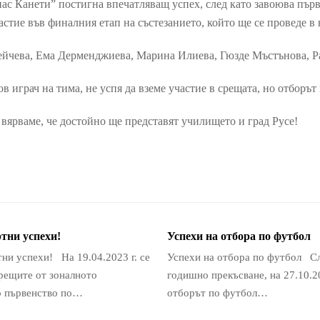
ас Канети” постигна впечатляващ успех, след като завоюва първ
стие във финалния етап на състезанието, който ще се проведе в
ейчева, Ема Дерменджиева, Марина Илиева, Гюзде Мъстънова, Р
 играч на тима, не успя да вземе участие в срещата, но отборът и
вярваме, че достойно ще представят училището и град Русе!
тни успехи!
Успехи на отбора по футбол
ни успехи! На 19.04.2023 г. се
Успехи на отбора по футбол Сл
рещите от зоналното
годишно прекъсване, на 27.10.20
о първенство по…
отборът по футбол…