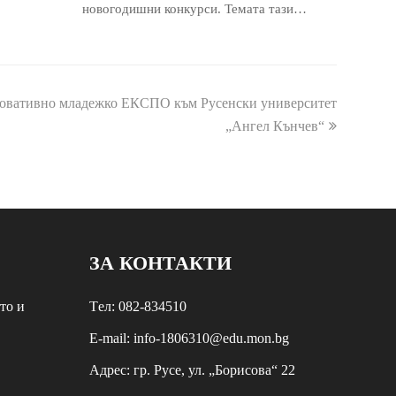
новогодишни конкурси. Темата тази…
новативно младежко ЕКСПО към Русенски университет
„Ангел Кънчев“
ЗА КОНТАКТИ
то и
Tел: 082-834510
E-mail: info-1806310@edu.mon.bg
Aдрес: гр. Русе, ул. „Борисова“ 22