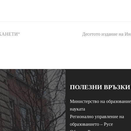
 КАНЕТИ“
Десетото издание на И
next
post:
ПОЛЕЗНИ ВРЪЗКИ
Министерство на образование
науката
Регионално управление на
образованието – Русе