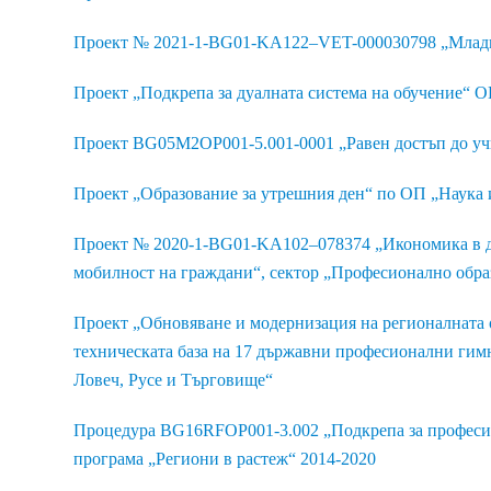
Проект № 2021-1-BG01-KA122–VET-000030798 „Млади
Проект „Подкрепа за дуалната система на обучение“ О
Проект BG05M2OP001-5.001-0001 „Равен достъп до уч
Проект „Образование за утрешния ден“ по ОП „Наука и
Проект № 2020-1-BG01-KA102–078374 „Икономика в дв
мобилност на граждани“, сектор „Професионално обра
Проект „Обновяване и модернизация на регионалната 
техническата база на 17 държавни професионални гим
Ловеч, Русе и Търговище“
Процедура BG16RFOP001-3.002 „Подкрепа за професи
програма „Региони в растеж“ 2014-2020