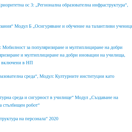
риоритетна ос 3: „Регионална образователна инфраструктура“,
зания“ Модул Б „Осигуряване и обучение на талантливи учениц
: Мобилност за популяризиране и мултиплициране на добри
яризиране и мултиплициране на добри иновации на училища,
са включени в НП
азователна среда“, Модул: Културните институции като
турна среда и сигурност в училище“ Модул „Създаване на
на стълбищен робот“
труктура на персонала“ 2020