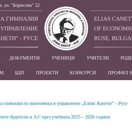
е, ул. "Борисова" 22
А ГИМНАЗИЯ
ELIAS CANET
 УПРАВЛЕНИЕ
OF ECONOMI
НЕТИ" - РУСЕ
RUSE, BULGA
ДОКУМЕНТИ
УЧЕНИЦИ
УЧИТЕЛИ
РОД
EM
БДП
ПРОЕКТИ
КОНКУРСИ
ПРОФИЛ 
 гимназия по икономика и управление „Елиас Канети“ – Русе
те будители и Аз“ през учебната 2025 – 2026 година