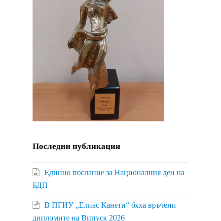
Последни публикации
Единно послание за Националния ден на
БДП
В ПГИУ „Елиас Канети“ бяха връчени
дипломите на Випуск 2026