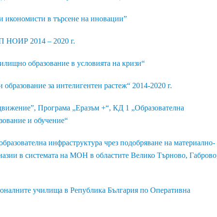
 икономисти в търсене на иновации”
П НОИР 2014 – 2020 г.
илищно образование в условията на кризи“
 образование за интелигентен растеж“ 2014-2020 г.
ижение”, Програма „Еразъм +“, КД 1 „Образователна
зование и обучение“
образователна инфраструктура чрез подобряване на материално-
назии в системата на МОН в областите Велико Търново, Габрово
оналните училища в Република България по Оперативна