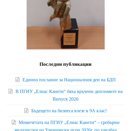
Последни публикации
Единно послание за Националния ден на БДП
В ПГИУ „Елиас Канети“ бяха връчени дипломите на
Випуск 2026
Бъдещето на бизнеса влезе в 9А клас!
Момичетата на ПГИУ „Елиас Канети“ – сребърни
медалистки на Ученически игри 2026г. по хандбал