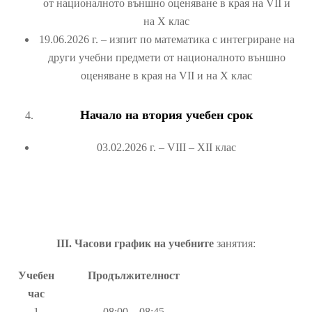
от националното външно оценяване в края на VII и
на X клас
19.06.2026 г. – изпит по математика с интегриране на
други учебни предмети от националното външно
оценяване в края на VII и на X клас
Начало на втория учебен срок
03.02.2026 г. – VІІІ – ХІІ клас
III
. Часови график на учебните
занятия:
Учебен
Продължителност
час
1
08:00 – 08:45