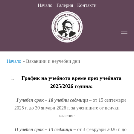
Начало
Галерия
Контакти
O
Mo
M
Начало
»
Ваканции и неучебни дни
График на учебното време
през учебната
2025/2026 година:
І учебен срок – 18 учебни седмици –
от 15 септември
2025 г. до 30 януари 2026 г. за учениците от всички
класове.
ІІ учебен срок – 13 седмици –
от 3 февруари 2026 г. до