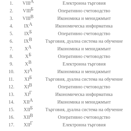
А
1.
VIII
Електронна търговия
Б
2.
VIII
Оперативно счетоводство
В
3.
VIII
Икономика и мениджмънт
А
4.
IX
Икономическа информатика
Б
5.
IX
Оперативно счетоводство
В
6.
IX
Търговия, дуална система на обучение
А
7.
X
Икономика и мениджмънт
Б
8.
X
Оперативно счетоводство
В
9.
X
Електронна търговия
А
10.
XI
Икономика и мениджмънт
Б
11.
XI
Търговия, дуална система на обучение
В
12.
XI
Оперативно счетоводство
Г
13.
XI
Икономическа информатика
А
14.
XII
Икономика и мениджмънт
Б
15.
XII
Търговия, дуална система на обучение
В
16.
XII
Оперативно счетоводство
Г
17.
XII
Електронна търговия