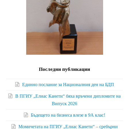
Последни публикации
Единно послание за Националния ден на БДП
В ПГИУ „Елиас Канети“ бяха връчени дипломите на
Випуск 2026
Бъдещето на бизнеса влезе в 9А клас!
Момичетата на ПГИУ „Елиас Канети“ – сребърни