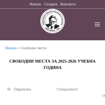
Начало
Галерия
Контакти
O
Mo
M
Начало
»
Свободни места
СВОБОДНИ МЕСТА ЗА 2025-2026 УЧЕБНА
ГОДИНА
№
Паралелка
Специалност
с