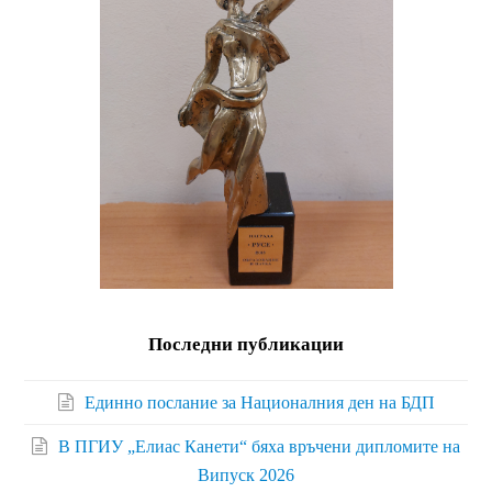
Последни публикации
Единно послание за Националния ден на БДП
В ПГИУ „Елиас Канети“ бяха връчени дипломите на
Випуск 2026