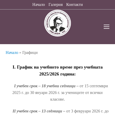
Начало
Галерия
Контакти
O
Mo
M
Начало
»
Графици
I. График на учебното време през учебната
2025/2026 година:
І учебен срок – 18 учебни седмици –
от 15 септември
2025 г. до 30 януари 2026 г. за учениците от всички
класове.
ІІ учебен срок – 13 седмици –
от 3 февруари 2026 г. до