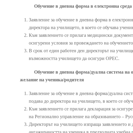
Обучение в дневна форма в електронна среда
Заявление за обучение в дневна форма в електронн
директора на училището, в което се обучава учени
Към заявлението се прилага медицински документ,
осигурени условия за провеждането на обучението
В срок от един работен ден директорът на училищ
възможността училището да осигури ОРЕС.
Обучение в дневна форма/дуална система на о
желание на ученика/родителя
Заявление за обучение в дневна форма/дуална сист
подава до директора на училището, в което се обу
Към заявлението се прилага декларация за осигуре
на Регионално управление на образованието – Рус
Директорът на училището изпраща заявлението и д
ангажираността на ученика в предходната учебна 