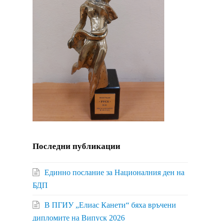
Последни публикации
Единно послание за Националния ден на
БДП
В ПГИУ „Елиас Канети“ бяха връчени
дипломите на Випуск 2026
а