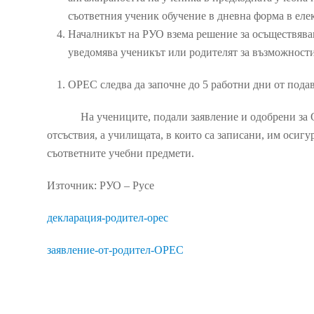
съответния ученик обучение в дневна форма в елек
Началникът на РУО взема решение за осъществяван
уведомява ученикът или родителят за възможностит
ОРЕС следва да започне до 5 работни дни от подав
На учениците, подали заявление и одобрени за ОРЕ
отсъствия, а училищата, в които са записани, им осигу
съответните учебни предмети.
Източник: РУО – Русе
декларация-родител-орес
заявление-от-родител-ОРЕС