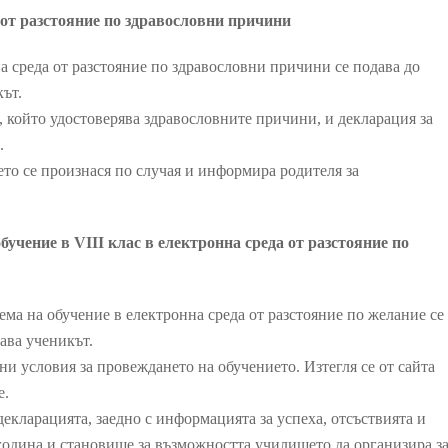
 от разстояние по здравословни причини
а среда от разстояние по здравословни причини се подава до
кът.
 който удостоверява здравословните причини, и декларация за
.
ето се произнася по случая и информира родителя за
бучение в VIII клас в електронна среда от разстояние по
ема на обучение в електронна среда от разстояние по желание се
чава ученикът.
ни условия за провеждането на обучението. Изтегля се от сайта
е.
екларацията, заедно с информацията за успеха, отсъствията и
година и становище за възможността училището да организира з