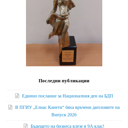
Последни публикации
Единно послание за Националния ден на БДП
В ПГИУ „Елиас Канети“ бяха връчени дипломите на
Випуск 2026
Бъдещето на бизнеса влезе в 9А клас!