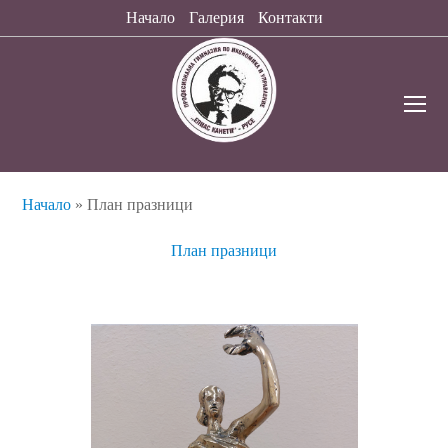
Начало
Галерия
Контакти
O
Mo
M
Начало
»
План празници
План празници