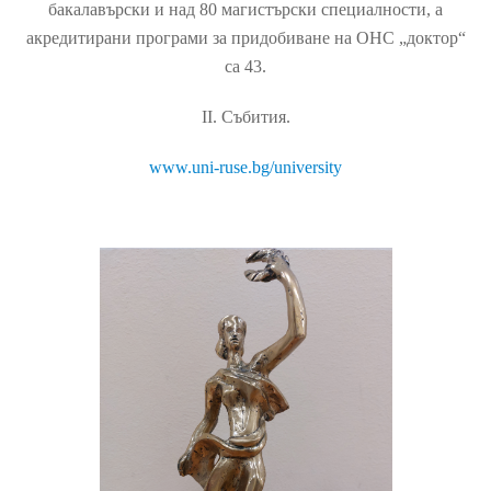
бакалавърски и над 80 магистърски специалности, а
акредитирани програми за придобиване на ОНС „доктор“
са 43.
ІІ. Събития.
www.uni-ruse.bg/university