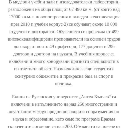
​В модерни учебни зали и изследователски лаборатории,
разположени на обща площ от 67 490 кв.м. (от които над
13000 кв.м. в новопостроения и въведен в експлоатация
през 2010 г. учебен корпус-2) се обучават около 10 000
студенти и докторанти. Обучението се провежда от 499
висококвалифицирани преподаватели на основен трудов
договор, от които 49 професори, 177 доценти и 296
доктори и доктори на науката. В учебния процес са
включени и много хонорувани признати специалисти в
съответната област. На всички желаещи студенти е
осигурено общежитие и прекрасна база за спорт и
почивка.
Eкипи на Русенския университет „Ангел Кънчев“ са
включени в изпълнението на над 250 многостранни и
двустранни международни договори и споразумения по
наука и образование, като само по програма Еразъм
сключените договори са над 200. Обхванати са повече от