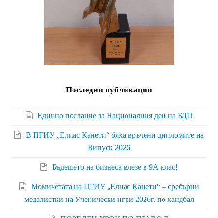
Последни публикации
Единно послание за Националния ден на БДП
В ПГИУ „Елиас Канети“ бяха връчени дипломите на
Випуск 2026
Бъдещето на бизнеса влезе в 9А клас!
Момичетата на ПГИУ „Елиас Канети“ – сребърни
медалистки на Ученически игри 2026г. по хандбал