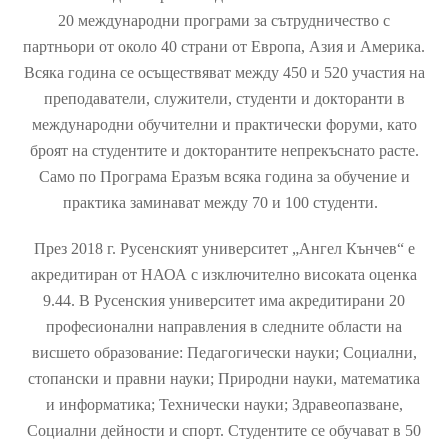
20 международни програми за сътрудничество с
партньори от около 40 страни от Европа, Азия и Америка.
Всяка година се осъществяват между 450 и 520 участия на
преподаватели, служители, студенти и докторанти в
международни обучителни и практически форуми, като
броят на студентите и докторантите непрекъснато расте.
Само по Програма Еразъм всяка година за обучение и
практика заминават между 70 и 100 студенти. ​​
През 2018 г. Русенският университет „Ангел Кънчев“ е
акредитиран от НАОА с изключително високата оценка
9.44. В Русенския университет има акредитирани 20
професионални направления в следните области на
висшето образование: Педагогически науки; Социални,
стопански и правни науки; Природни науки, математика
и информатика; Технически науки; Здравеопазване,
Социални дейности и спорт. Студентите се обучават в 50