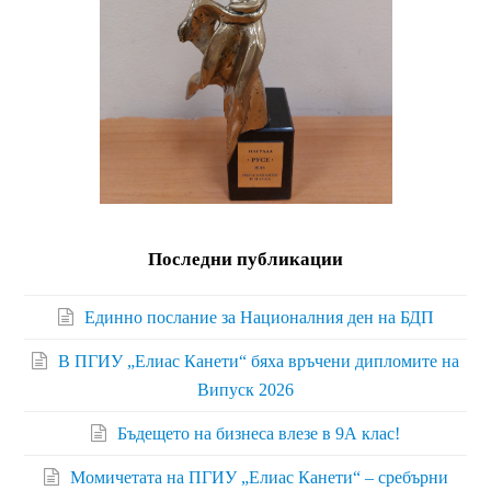
Последни публикации
Единно послание за Националния ден на БДП
В ПГИУ „Елиас Канети“ бяха връчени дипломите на
Випуск 2026
Бъдещето на бизнеса влезе в 9А клас!
Момичетата на ПГИУ „Елиас Канети“ – сребърни