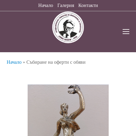
Начало
Галерия
Контакти
O
Mo
M
Начало
»
Събиране на оферти с обяви