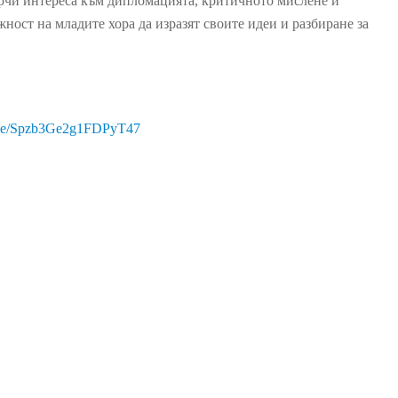
ърчи интереса към дипломацията, критичното мислене и
ност на младите хора да изразят своите идеи и разбиране за
e/
Spzb3Ge2g1FDPyT47