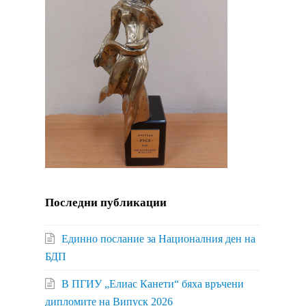
Последни публикации
Единно послание за Националния ден на
БДП
В ПГИУ „Елиас Канети“ бяха връчени
дипломите на Випуск 2026