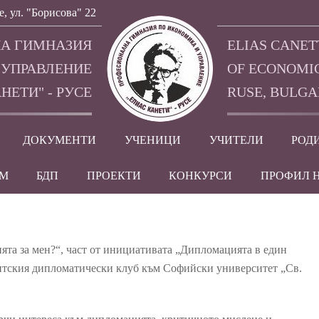
е, ул. "Борисова" 22
А ГИМНАЗИЯ
ELIAS CANET
 УПРАВЛЕНИЕ
OF ECONOMI
НЕТИ" - РУСЕ
RUSE, BULGA
ДОКУМЕНТИ
УЧЕНИЦИ
УЧИТЕЛИ
РОД
EM
БДП
ПРОЕКТИ
КОНКУРСИ
ПРОФИЛ 
ията за мен?“, част от инициативата „Дипломацията в един
ентския дипломатически клуб към Софийски университет „Св.