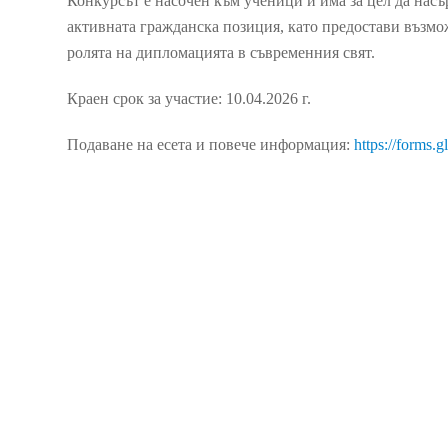
Конкурсът е насочен към ученици и има за цел да нас
активната гражданска позиция, като предостави възмож
ролята на дипломацията в съвременния свят.
Краен срок за участие: 10.04.2026 г.
Подаване на есета и повече информация:
https://forms.gl