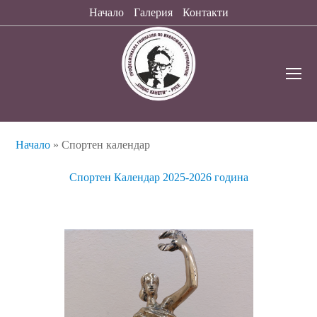
Начало
Галерия
Контакти
O
Mo
M
Начало
»
Спортен календар
Спортен Календар 2025-2026 година