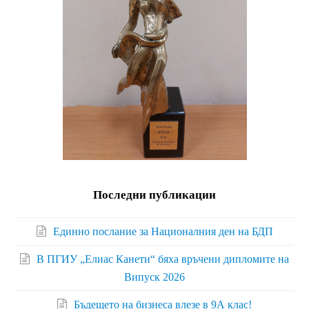
Последни публикации
Единно послание за Националния ден на БДП
В ПГИУ „Елиас Канети“ бяха връчени дипломите на
Випуск 2026
Бъдещето на бизнеса влезе в 9А клас!