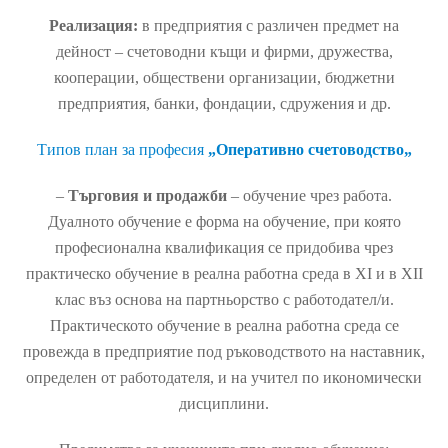
Реализация:
в предприятия с различен предмет на
дейност – счетоводни къщи и фирми, дружества,
кооперации, обществени организации, бюджетни
предприятия, банки, фондации, сдружения и др.
Типов план за професия
„Оперативно счетоводство
„
–
Търговия и продажби
– обучение чрез работа.
Дуалното обучение е форма на обучение, при която
професионална квалификация се придобива чрез
практическо обучение в реална работна среда в XI и в XII
клас въз основа на партньорство с работодател/и.
Практическото обучение в реална работна среда се
провежда в предприятие под ръководството на наставник,
определен от работодателя, и на учител по икономически
дисциплини.