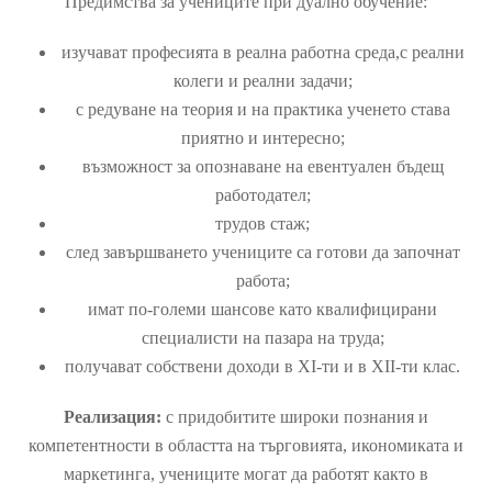
Предимства за учениците при дуално обучение:
изучават професията в реална работна среда,с реални
колеги и реални задачи;
с редуване на теория и на практика ученето става
приятно и интересно;
възможност за опознаване на евентуален бъдещ
работодател;
трудов стаж;
след завършването учениците са готови да започнат
работа;
имат по-големи шансове като квалифицирани
специалисти на пазара на труда;
получават собствени доходи в XI-ти и в XII-ти клас.
Реализация:
с придобитите широки познания и
компетентности в областта на търговията, икономиката и
маркетинга, учениците могат да работят както в