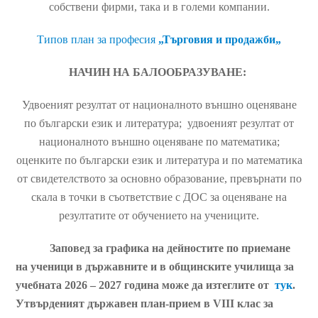
собствени фирми, така и в големи компании.
Типов план за професия
„Търговия и продажби
„
НАЧИН НА БАЛООБРАЗУВАНЕ:
Удвоеният резултат от националното външно оценяване
по български език и литература; удвоеният резултат от
националното външно оценяване по математика;
оценките по български език и литература и по математика
от свидетелството за основно образование, превърнати по
скала в точки в съответствие с ДОС за оценяване на
резултатите от обучението на учениците.
Заповед за графика на дейностите по приемане
на ученици в държавните и в общинските училища за
учебната 2026 – 2027 година може да изтеглите от
тук
.
Утвърденият държавен план-прием в VIII клас за