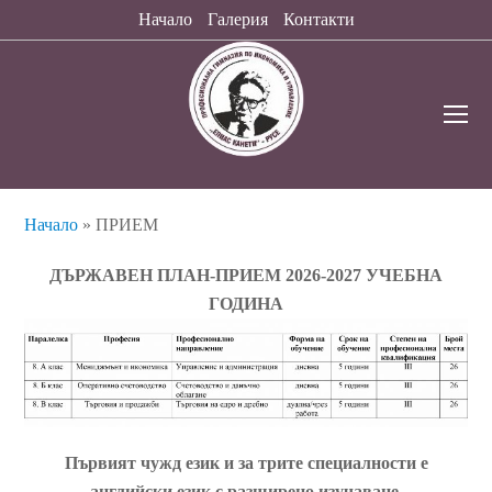
Начало
Галерия
Контакти
O
Mo
M
Начало
»
ПРИЕМ
ДЪРЖАВЕН ПЛАН-ПРИЕМ 2026-2027 УЧЕБНА
ГОДИНА
Първият чужд език и за трите специалности е
английски език с разширено изучаване.