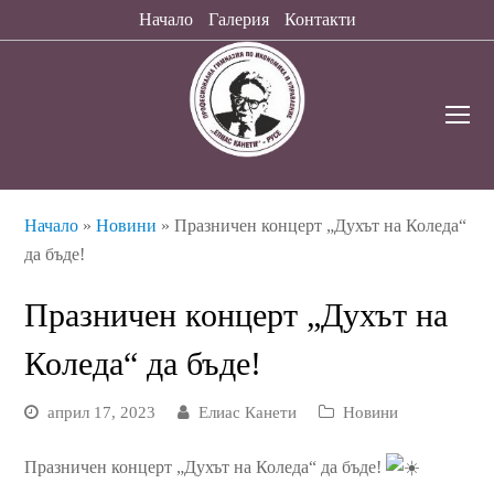
Начало
Галерия
Контакти
O
Mo
M
Начало
»
Новини
»
Празничен концерт „Духът на Коледа“
да бъде!
Празничен концерт „Духът на
Коледа“ да бъде!
април 17, 2023
Елиас Канети
Новини
Празничен концерт „Духът на Коледа“ да бъде!