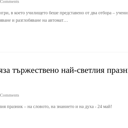
 Comments
гри, в което училището беше представено от два отбора – учениц
бяване и разглобяване на автомат…
за тържествено най-светлия празни
 Comments
я празник – на словото, на знанието и на духа - 24 май!