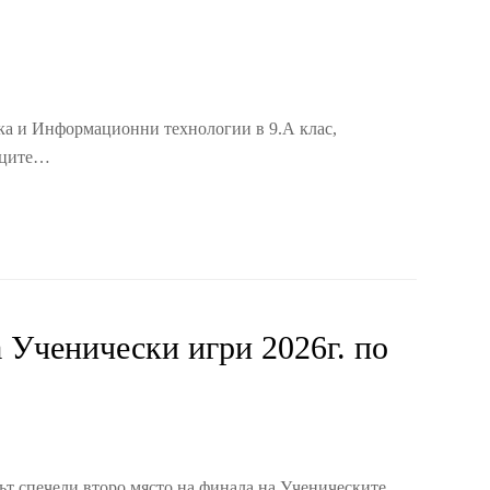
ика и Информационни технологии в 9.А клас,
ниците…
 Ученически игри 2026г. по
ът спечели второ място на финала на Ученическите