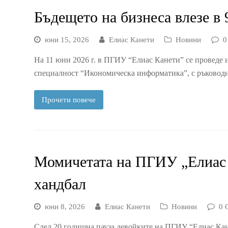
Бъдещето на бизнеса влезе в 
юни 15, 2026
Елиас Канети
Новини
0
На 11 юни 2026 г. в ПГИУ “Елиас Канети” се проведе
специалност “Икономическа информатика”, с ръководи
Прочети повече
Момичетата на ПГИУ „Елиас К
хандбал
юни 8, 2026
Елиас Канети
Новини
0 
След 20 годишна пауза девойките на ПГИУ “Елиас Кане