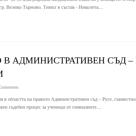
 гр. Велико Търново. Тимът в състав - Николета…
 В АДМИНИСТРАТИВЕН СЪД – 
И
Comments
ия в областта на правото Административен съд – Русе, съвместно
ивен съдебен процес за ученици от гимназиите…