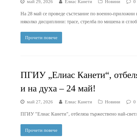
май 29, 2026
Елиас Канети
Новини
0
На 28 май се проведе състезание по военно-приложни и
няколко дисциплини: трасе, стрелба по мишена и сгло
Прочети повече
ПГИУ „Елиас Канети“, отбеля
и на духа – 24 май!
май 27, 2026
Елиас Канети
Новини
0
ПГИУ "Елиас Канети", отбеляза тържествено най-светли
Прочети повече