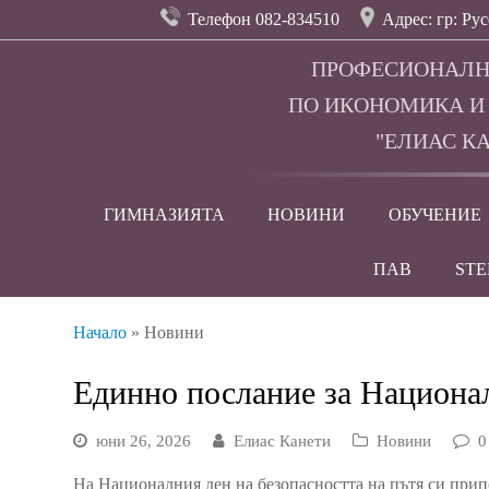
Телефон 082-834510
Адрес: гр: Рус
ПРОФЕСИОНАЛН
ПО ИКОНОМИКА И
"ЕЛИАС КА
ГИМНАЗИЯТА
НОВИНИ
ОБУЧЕНИЕ
ПАВ
ST
Начало
»
Новини
Единно послание за Национа
юни 26, 2026
Елиас Канети
Новини
0
На Националния ден на безопасността на пътя си прип