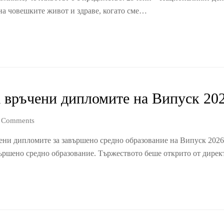
 на човешките живот и здраве, когато сме…
 връчени дипломите на Випуск 20
 Comments
ъчени дипломите за завършено средно образование на Випуск 202
ършено средно образование. Тържеството беше открито от дире