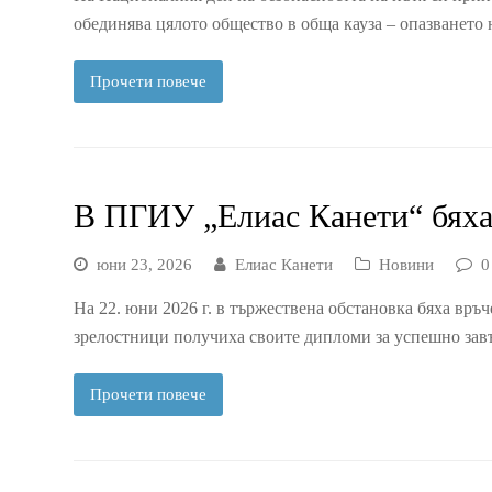
обединява цялото общество в обща кауза – опазването
Прочети повече
В ПГИУ „Елиас Канети“ бяха
юни 23, 2026
Елиас Канети
Новини
0
На 22. юни 2026 г. в тържествена обстановка бяха вр
зрелостници получиха своите дипломи за успешно зав
Прочети повече