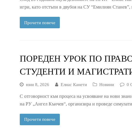
игри, като отстъпи в двубоя на СУ “Емилиян Станев”,
Прочети повече
ПОРЕДЕН УРОК ПО ПРАВО
СТУДЕНТИ И МАГИСТРАТ
юни 8, 2026
Елиас Канети
Новини
0 
С отговорност към процеса на усвояване на нови знан
на РУ „Ангел Кънчев“, организира и проведе симулат
Прочети повече