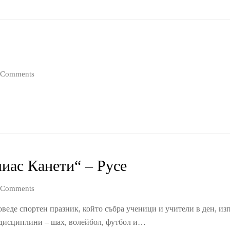
 Comments
иас Канети“ – Русе
 Comments
оведе спортен празник, който събра ученици и учители в ден, из
 дисциплини – шах, волейбол, футбол и…