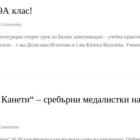
9А клас!
 Comments
 интегриран открит урок по Бизнес комуникации – учебна практ
тели - г-жа Десислава Игнатова и г-жа Катина Василева. Уче
анети“ – сребърни медалистки на
Comments
ти” (8-10 клас)върнаха хандбалната слава на училището. Отбор