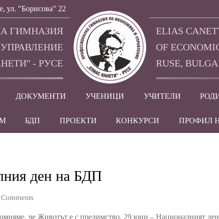
е, ул. "Борисова" 22
А ГИМНАЗИЯ
ELIAS CANET
 УПРАВЛЕНИЕ
OF ECONOMI
НЕТИ" - РУСЕ
RUSE, BULGA
ДОКУМЕНТИ
УЧЕНИЦИ
УЧИТЕЛИ
РОД
EM
БДП
ПРОЕКТИ
КОНКУРСИ
ПРОФИЛ 
лния ден на БДП
 Comments
омняме, че Животът е с предимство. 29 юни – Националният ден