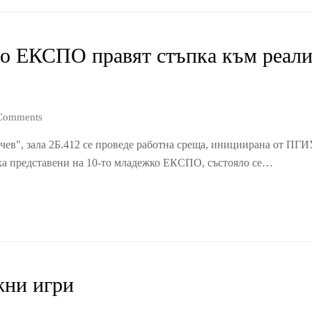
о ЕКСПО правят стъпка към реализ
Comments
нчев", зала 2Б.412 се проведе работна среща, инициирана от ПГ
яха представени на 10-то младежко ЕКСПО, състояло се…
жни игри