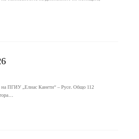
26
6 на ПГИУ „Елиас Канети“ – Русе. Общо 112
ктора…