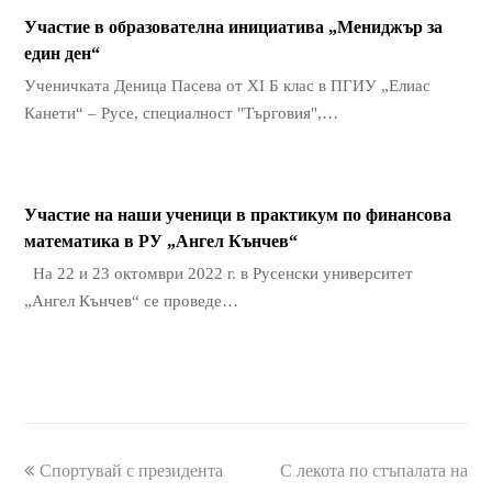
Участие в образователна инициатива „Мениджър за
един ден“
Ученичката Деница Пасева от XI Б клас в ПГИУ „Елиас
Канети“ – Русе, специалност "Търговия",…
Участие на наши ученици в практикум по финансова
математика в РУ „Ангел Кънчев“
На 22 и 23 октомври 2022 г. в Русенски университет
„Ангел Кънчев“ се проведе…
previous
Спортувай с президента
С лекота по стъпалата на
next