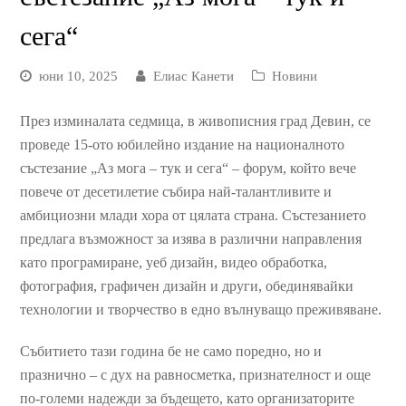
сега“
юни 10, 2025
Елиас Канети
Новини
През изминалата седмица, в живописния град Девин, се
проведе 15-ото юбилейно издание на националното
състезание „Аз мога – тук и сега“ – форум, който вече
повече от десетилетие събира най-талантливите и
амбициозни млади хора от цялата страна. Състезанието
предлага възможност за изява в различни направления
като програмиране, уеб дизайн, видео обработка,
фотография, графичен дизайн и други, обединявайки
технологии и творчество в едно вълнуващо преживяване.
Събитието тази година бе не само поредно, но и
празнично – с дух на равносметка, признателност и още
по-големи надежди за бъдещето, като организаторите