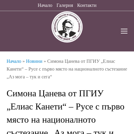
Начало
Галерия
Контакти
O
Mo
M
Начало
»
Новини
»
Симона Цанева от ПГИУ „Елиас
Канети“ – Русе с първо място на националното състезание
„Аз мога – тук и сега“
Симона Цанева от ПГИУ
„Елиас Канети“ – Русе с първо
място на националното
състезание „Аз мога – тук и