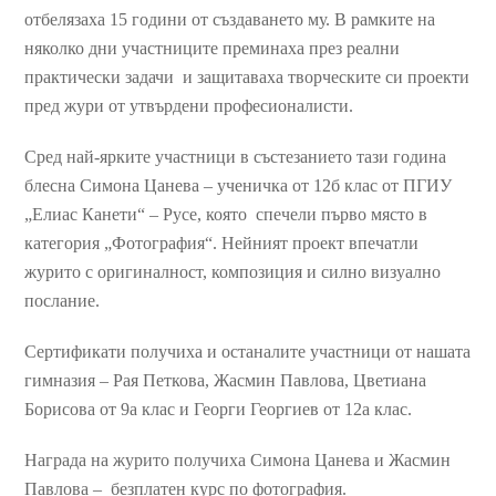
отбелязаха 15 години от създаването му. В рамките на
няколко дни участниците преминаха през реални
практически задачи и защитаваха творческите си проекти
пред жури от утвърдени професионалисти.
Сред най-ярките участници в състезанието тази година
блесна Симона Цанева – ученичка от 12б клас от ПГИУ
„Елиас Канети“ – Русе, която спечели първо място в
категория „Фотография“. Нейният проект впечатли
журито с оригиналност, композиция и силно визуално
послание.
Сертификати получиха и останалите участници от нашата
гимназия – Рая Петкова, Жасмин Павлова, Цветиана
Борисова от 9а клас и Георги Георгиев от 12а клас.
Награда на журито получиха Симона Цанева и Жасмин
Павлова – безплатен курс по фотография.