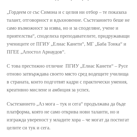
„Гордеем се със Симона и с целия ни отбор – те показаха
талант, отговорност и вдъхновение. Състезанието беше не
само възможност за изява, но и за споделяне, учене и
приятелства“, споделиха преподавателите, придружаващи
учениците от ПГИУ „Елиас Канети“, МГ „Баба Тонка“ и
ПГЕЕ „Апостол Арнаудов“.
С това престижно отличие ПГИУ „Елиас Канети“ – Русе
отново затвърждава своето място сред водещите училища
в страната, които подготвят кадри с практически умения,
креативно мислене и амбиция за успех.
Състезанието „Аз мога – тук и сега“ продължава да бъде
платформа, която не само открива нови таланти, но и
изгражда увереност у младите хора – че могат да постигат
целите си тук и сега.