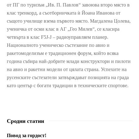
от ПГ по туризъм „Ив. П. Павлов“ завоюва второ място в
клас тренкорд, а съотборничката ѝ Йоана Иванова от
същото училище взема първото място. Магдалена Цолева,
ученичка от осми клас в АГ „Гео Милев“, се класира
четвърта в клас F5J-J – радиоуправляем планер.
Националното ученическо състезание по авио и
ракетомоделизъм е традиционен форум, който всяка
година събира най-добрите млади конструктори и пилоти
на авио и ракетни модели от цялата страна. Успехите на
русенските състезатели затвърждават позицията на града
като център с богати традиции в техническите спортове.
Сродни статии
Повод за гордост!