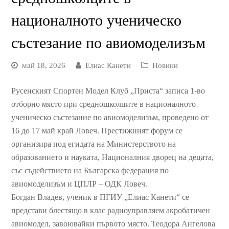
националното ученическо
състезание по авиомоделизъм
май 18, 2026
Елиас Канети
Новини
Русенският Спортен Модел Клуб „Приста“ записа 1-во
отборно място при средношколците в националното
ученическо състезание по авиомоделизъм, проведено от
16 до 17 май край Ловеч. Престижният форум се
организира под егидата на Министерството на
образованието и науката, Националния дворец на децата,
със съдействието на Българска федерация по
авиомоделизъм и ЦПЛР – ОДК Ловеч.
Богдан Владев, ученик в ПГИУ „Елиас Канети“ се
представи блестящо в клас радиоуправляем акробатичен
авиомодел, завоювайки първото място. Теодора Ангелова