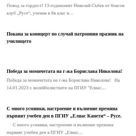
Повод за гордост! 13-годишният Николай Събев от боксов
клуб „Русе“, ученик в 8в клас в…
Покана за коннцерт по случай патронния празник на
училището
Победа за момичетата на г-жа Борислава Николова!
Победа за момичетата на г-жа Борислава Николова! На
14.01.2023 г. волейболистките на ПГИУ "Елиас…
С много усмивки, настроение и вълнение премина
първият учебен ден в ПГИУ „Елиас Канети“ – Русе.
С много усмивки, настроение и вълнение премина
първият учебен ден в ПГИУ „Елиас…