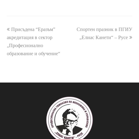
previous
Присъдена “Еразъм”
Спортен празник в ПГИУ
next
акредитация в сектор
post:
post:
„Елиас Канети“ – Русе
„Професионално
образование и обучение“