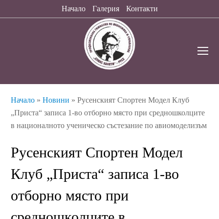
Начало
Галерия
Контакти
O
Mo
M
Начало
»
Новини
»
Русенският Спортен Модел Клуб
„Приста“ записа 1-во отборно място при средношколците
в националното ученическо състезание по авиомоделизъм
Русенският Спортен Модел
Клуб „Приста“ записа 1-во
отборно място при
средношколците в