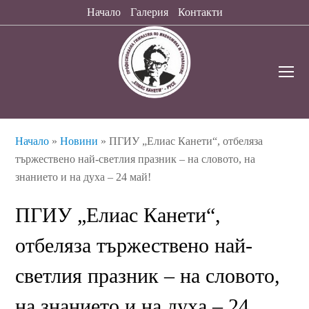
Начало
Галерия
Контакти
O
Mo
M
Начало
»
Новини
»
ПГИУ „Елиас Канети“, отбеляза
тържествено най-светлия празник – на словото, на
знанието и на духа – 24 май!
ПГИУ „Елиас Канети“,
отбеляза тържествено най-
светлия празник – на словото,
на знанието и на духа – 24