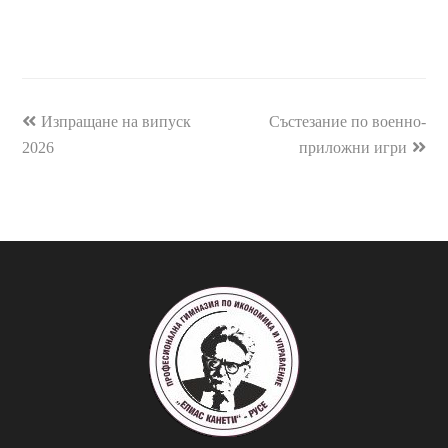
previous
Изпращане на випуск
Състезание по военно-
next
2026
post:
post:
приложни игри