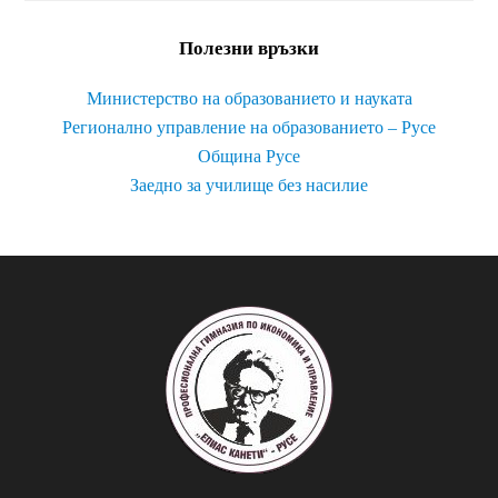
Полезни връзки
Министерство на образованието и науката
Регионално управление на образованието – Русе
Община Русе
Заедно за училище без насилие