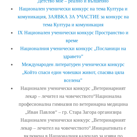
Детство мое – реално и вълшебно
Национален ученически конкурс на тема Култура и
комуникация
,
ЗАЯВКА ЗА УЧАСТИЕ за конкурс на
тема Култура и комуникация
IX Национален ученически конкурс Пространство и
време
Националния ученически конкурс „Посланици на
здравето”
Международен литературен ученически конкурс
„Който спаси един човешки живот, спасява цяла
вселена”
Национален ученически конкурс „Ветеринарният
лекар – лечител на човечеството“Национална
професионална гимназия по ветеринарна медицина
„Иван Павлов“ – гр. Стара Загора организира
Национален ученически конкурс „Ветеринарният
лекар – лечител на човечеството“.Инициативата е
включена в Националния календар за изяви по