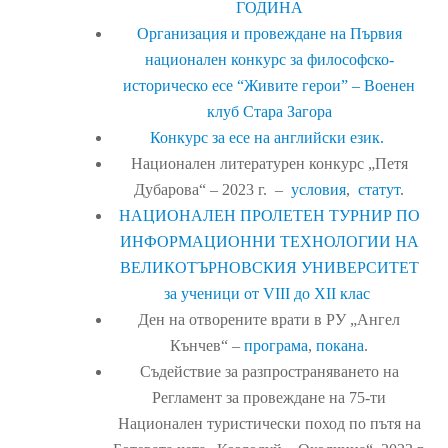
ГОДИНА
Организация и провеждане на Първия
национален конкурс за философско-
историческо есе “Живите герои” – Военен
клуб Стара Загора
Конкурс за есе на английски език.
Национален литературен конкурс „Петя
Дубарова“ – 2023 г. –
условия
,
статут
.
НАЦИОНАЛЕН ПРОЛЕТЕН ТУРНИР ПО
ИНФОРМАЦИОННИ ТЕХНОЛОГИИ НА
ВЕЛИКОТЪРНОВСКИЯ УНИВЕРСИТЕТ
за ученици от VIII до XII клас
Ден на отворените врати в РУ „Ангел
Кънчев“ –
програма
,
покана
.
Съдействие за разпространяването на
Регламент за провеждане на 75-ти
Национален туристически поход по пътя на