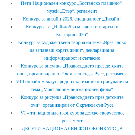
Пети Национален конкурс „Бостанско плашило“-
музей „Етър“,
регламент
Конкурс за дизайн 2026
,
специалност „Дизайн“
Конкурса за „Най-добър младежки стартъп в
България 2026“
Конкурс за художествена творба на тема „Чрез слово
да запазваш хората живи“
,
декларация за
информираност и съгласие
Конкурс за рисунка „Правосъдието през детските
очи“, организиран от Окръжен съд – Русе
,
регламент
VIII онлайн международно състезание по рисуване на
тема „Моят любим анимационен филм“
Конкурс за рисунка „Правосъдието през детските
очи“, организиран от Окръжен съд Русе
VI – ти национален конкурс за детско творчество
,
регламент
ДЕСЕТИ НАЦИОНАЛЕН ФОТОКОНКУРС „В