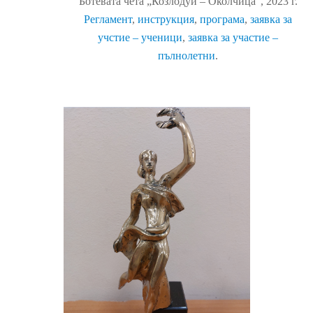
Ботевата чета „Козлодуй – Околчица“, 2023 г.
Регламент
,
инструкция
,
програма
,
заявка за
учстие – ученици
,
заявка за участие –
пълнолетни
.