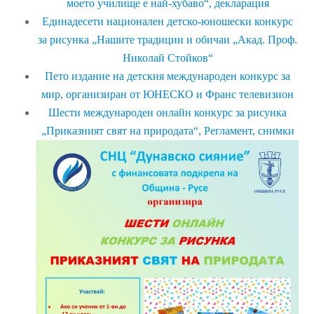
моето училище е най-хубаво“,
декларация
Единадесети национален детско-юношески конкурс
за рисунка „Нашите традиции и обичаи „Акад. Проф.
Николай Стойков“
Пето издание на детския международен конкурс за
мир, организиран от ЮНЕСКО и Франс телевизион
Шести международен онлайн конкурс за рисунка
„Приказният свят на природата“,
Регламент,
снимки