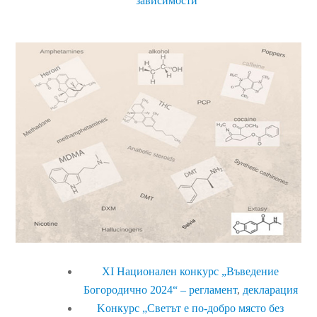
зависимости“
XI Национален конкурс „Въведение
Богородично 2024“ – регламент
,
декларация
Kонкурс „Светът е по-добро място без